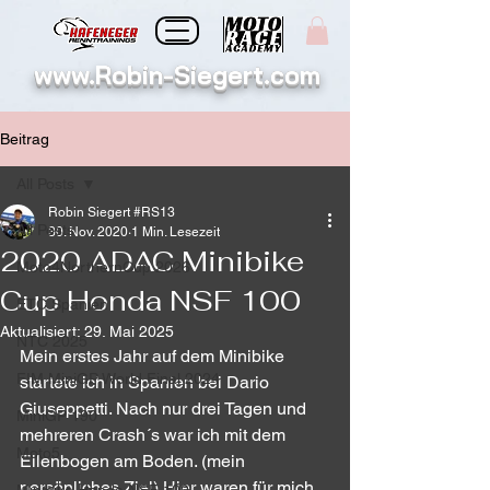
www.Robin-Siegert.com
Beitrag
All Posts
Robin Siegert #RS13
All Posts
30. Nov. 2020
1 Min. Lesezeit
2020 ADAC Minibike
Moto4NorthernCup 2026
Cup Honda NSF 100
ETC Spanien
Aktualisiert:
29. Mai 2025
NTC 2025
Mein erstes Jahr auf dem Minibike 
FIM MiniGP World Final 2024
startete ich in Spanien bei Dario 
Giuseppetti. Nach nur drei Tagen und 
MiniGP 190
mehreren Crash´s war ich mit dem 
Moto5
Ellenbogen am Boden. (mein 
persönliches Ziel) Hier waren für mich 