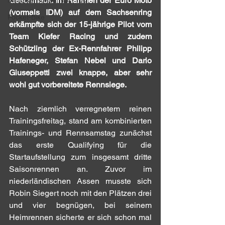
Geschmack. Im Rahmen der Euro Moto 
Minibike Honda NSF 100
(vormals IDM) auf dem Sachsenring 
Pocket-Bike
erkämpfte sich der 15-jährige Pilot vom 
Team Kiefer Racing und zudem 
Schützling der Ex-Rennfahrer Philipp 
Hafeneger, Stefan Nebel und Dario 
Giuseppetti zwei knappe, aber sehr 
wohl gut vorbereitete Rennsiege.
Nach ziemlich verregnetem reinen 
Trainingsfreitag, stand am kombinierten 
Trainings- und Rennsamstag zunächst 
das erste Qualifying für die 
Startaufstellung zum insgesamt dritte 
Saisonrennen an. Zuvor im 
niederländischen Assen musste sich 
Robin Siegert noch mit den Plätzen drei 
und vier begnügen, bei seinem 
Heimrennen sicherte er sich schon mal 