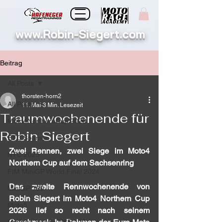
www.Robin-Siegert.com
Beitrag
All Posts
thorsten-horn2
All Posts
11. Mai
3 Min. Lesezeit
Traumwochenende für
Moto4NorthernCup 2026
Robin Siegert
ETC Spanien
Zwei Rennen, zwei Siege im Moto4 
NTC 2025
Northern Cup auf dem Sachsenring
FIM MiniGP World Final 2024
Das zweite Rennwochenende von 
MiniGP 190
Robin Siegert im Moto4 Northern Cup 
Moto5
2026 lief so recht nach seinem 