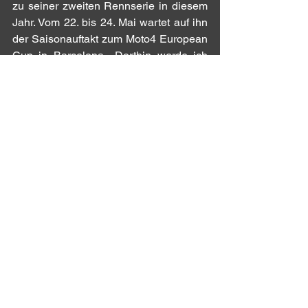
zu seiner zweiten Rennserie in diesem 
Jahr. Vom 22. bis 24. Mai wartet auf ihn 
der Saisonauftakt zum Moto4 European 
Cup in Barcelona. „Dorthin werde ich 
nun mit einem positiven Gefühl 
anreisen und die bisherige Arbeit 
konsequent fortsetzen.“
Gleichzeitig bleibt er aber mit 
Prognosen noch vorsichtig, denn das 
Niveau im Moto4 EC ist extrem hoch, 
und da knapp 60 Fahrer an den Start 
gehen werden, liegt die erste Priorität 
darauf, sich fürs Rennen zu 
qualifizieren.